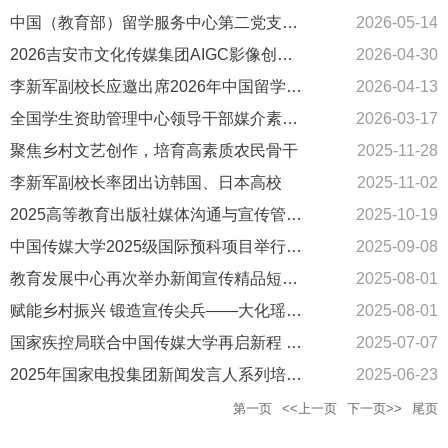
中国（教育部）留学服务中心第二党支部与中国传媒大学教育发展中心党委举办联合党建活动
2026-05-14
2026吉安市文化传媒集团AIGC影像创作特训营圆满结业
2026-04-30
李新军副校长应邀出席2026年中国留学论坛
2026-04-13
全国学生资助管理中心领导干部媒介素养与舆情管理专题培训班在我校开班
2026-03-17
聚焦乡村文艺创作，培育高素质农民骨干
2025-11-28
李新军副校长率团出访韩国、日本高校
2025-11-02
2025高等教育出版社媒体沟通与宣传管理综合能力提升培训班在我校举办
2025-10-19
中国传媒大学2025级国际预科项目举行开学典礼
2025-09-08
教育发展中心再次举办新闻宣传精品短训营
2025-08-01
赋能乡村振兴 锻造宣传尖兵——大化瑶族自治县宣传技能提升研修班在中国传媒大学开班
2025-08-01
国家疾控局联合中国传媒大学再启新程 持续赋能疾控干部媒介素养
2025-07-07
2025年国家电投集团新闻发言人系列培训圆满结束
2025-06-23
第一页
<<上一页
下一页>>
尾页