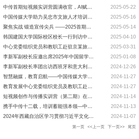
中传首期短视频实训营圆满收官，AI赋能创作培育数字传播生力军
2025-05-22
中国传媒大学助力吴忠市文旅人才培训项目圆满收官
2025-05-16
聚焦实战 锻造宣传尖兵 ——2025首期新闻宣传短训营举办
2025-05-14
韩国建国大学国际校区校长一行到访中国传媒大学
2025-04-10
中心党委组织党员和教职工赴驻京某旅开展主题实践教育活动
2025-03-31
李新军副校长应邀出席2025年中国留学服务中心国际教育项目专题研讨会
2025-01-08
李新军副校长率团出访西班牙和意大利高校
2024-12-26
智慧融媒，教育启航——中国传媒大学举办影视融媒教师培训班
2024-11-27
教育发展中心党委组织党员及教职工赴中国人民解放军仪仗司礼大队参观学习
2024-11-27
短视频创作与传播实训营（第二期）在我校成功举办
2024-11-14
携手中传十二载，培训蓄能强本领—中核集团2024年新闻发言人培训班圆满结业
2024-11-13
2024年西藏自治区学习贯彻习近平文化思想暨全区文艺精品创作研修班在我校举办
2024-11-07
第一页
<<上一页
下一页>>
尾页